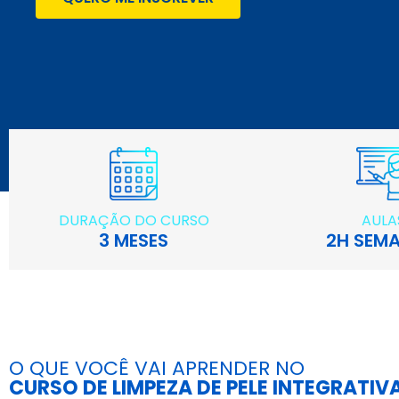
DURAÇÃO DO CURSO
AULA
3 MESES
2H SEMA
O QUE VOCÊ VAI APRENDER NO
CURSO DE LIMPEZA DE PELE INTEGRATIV