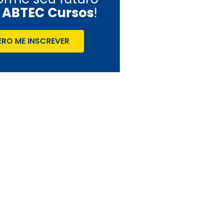
a
ABTEC Cursos
!
RO ME INSCREVER