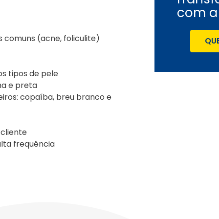
com 
 comuns (acne, foliculite)
QUE
s tipos de pele
ha e preta
eiros: copaíba, breu branco e
cliente
lta frequência